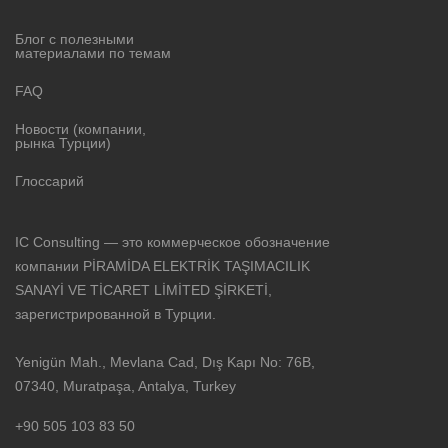
Блог с полезными
материалами по темам
FAQ
Новости (компании,
рынка Турции)
Глоссарий
IC Consulting — это коммерческое обозначение
компании PİRAMİDA ELEKTRİK TAŞIMACILIK
SANAYİ VE TİCARET LİMİTED ŞİRKETİ,
зарегистрированной в Турции.
Yenigün Mah., Mevlana Cad, Dış Kapı No: 76B,
07340, Muratpaşa, Antalya, Turkey
+90 505 103 83 50