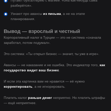
Путают бухгалтерию с магией: «она как-нибудь сама
разберётся».
Узнают про авансы
из письма
, а не на этапе
планирования.
Вывод — взрослый и честный
Корпоративный налог в Турции — это не система «сначала
заработал, потом подумал».
Это система: «Ты открыл бизнес — значит, ты уже в игре».
Авансы — не наказание и не ошибка. Это индикатор того,
как
государство видит ваш бизнес
.
И если эта картинка вам не нравится — её нужно
корректировать
, а не игнорировать.
Платить налог
раньше денег
неприятно. Но платить штрафы
— ещё неприятнее.