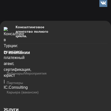
Odnokl
VK
Консалтинговое
агентство полного
цикла.
О компании
О нас
Вебинары/Мероприятия
Партнеры
Карьера (вакансии)
Услуги