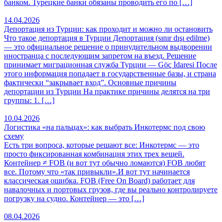
банком. Турецкие банки обязаны проводить его по […]
14.04.2026
Депортация из Турции: как проходит и можно ли остановить
Что такое депортация в Турции Депортация (sınır dışı edilme)
— это официальное решение о принудительном выдворении
иностранца с последующим запретом на въезд. Решение
принимает миграционная служба Турции — Göç İdaresi После
этого информация попадает в государственные базы, и страна
фактически “закрывает вход”. Основные причины
депортации из Турции На практике причины делятся на три
группы: 1. […]
10.04.2026
Логистика «на пальцах»: как выбрать Инкотермс под свою
схему
Есть три вопроса, которые решают все: Инкотермс — это
просто фиксированная комбинация этих трех вещей.
Контейнер ≠ FOB (и вот тут обычно ломаются) FOB любят
все. Потому что «так привыкли».И вот тут начинается
классическая ошибка. FOB (Free On Board) работает для
навалочных и портовых грузов, где вы реально контролируете
погрузку на судно. Контейнер — это […]
08.04.2026