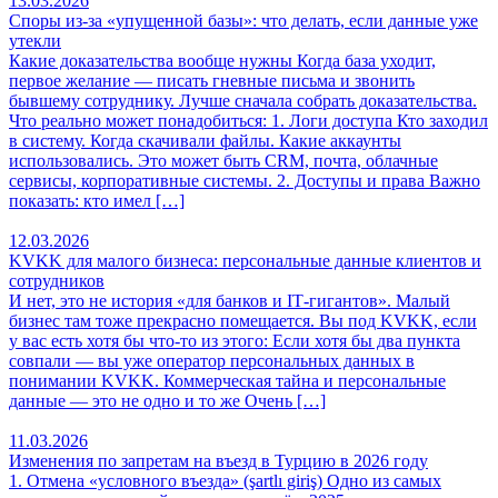
13.03.2026
Споры из-за «упущенной базы»: что делать, если данные уже
утекли
Какие доказательства вообще нужны Когда база уходит,
первое желание — писать гневные письма и звонить
бывшему сотруднику. Лучше сначала собрать доказательства.
Что реально может понадобиться: 1. Логи доступа Кто заходил
в систему. Когда скачивали файлы. Какие аккаунты
использовались. Это может быть CRM, почта, облачные
сервисы, корпоративные системы. 2. Доступы и права Важно
показать: кто имел […]
12.03.2026
KVKK для малого бизнеса: персональные данные клиентов и
сотрудников
И нет, это не история «для банков и IT‑гигантов». Малый
бизнес там тоже прекрасно помещается. Вы под KVKK, если
у вас есть хотя бы что‑то из этого: Если хотя бы два пункта
совпали — вы уже оператор персональных данных в
понимании KVKK. Коммерческая тайна и персональные
данные — это не одно и то же Очень […]
11.03.2026
Изменения по запретам на въезд в Турцию в 2026 году
1. Отмена «условного въезда» (şartlı giriş) Одно из самых