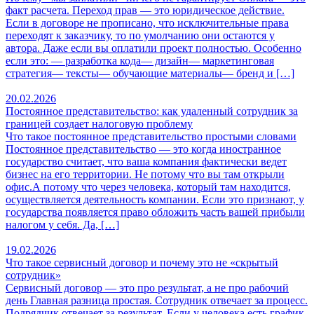
факт расчета. Переход прав — это юридическое действие.
Если в договоре не прописано, что исключительные права
переходят к заказчику, то по умолчанию они остаются у
автора. Даже если вы оплатили проект полностью. Особенно
если это: — разработка кода— дизайн— маркетинговая
стратегия— тексты— обучающие материалы— бренд и […]
20.02.2026
Постоянное представительство: как удаленный сотрудник за
границей создает налоговую проблему
Что такое постоянное представительство простыми словами
Постоянное представительство — это когда иностранное
государство считает, что ваша компания фактически ведет
бизнес на его территории. Не потому что вы там открыли
офис.А потому что через человека, который там находится,
осуществляется деятельность компании. Если это признают, у
государства появляется право обложить часть вашей прибыли
налогом у себя. Да, […]
19.02.2026
Что такое сервисный договор и почему это не «скрытый
сотрудник»
Сервисный договор — это про результат, а не про рабочий
день Главная разница простая. Сотрудник отвечает за процесс.
Подрядчик отвечает за результат. Если у человека есть график,