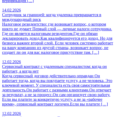
верификация […]
14.02.2026
Сотрудник за границей: когда удаленка превращается в
международный риск
Налоговое резидентство: где возникает вопрос, о котором
никто не думает Первый слой — личные налоги сотрудника.
Где он является налоговым резидентом.Где он обязан
декларировать доход.Как квалифицируется его доход. Но для
бизнеса важнее второй слой. Если человек системно работает
на вашу компанию из другой страны, возникает вопрос, не
создает ли он для вас налоговое присутствие там. […]
12.02.2026
Сервисный контракт с удаленным специалистом: когда он
работает, а когда нет
Когда сервисный договор действительно оправдан Он
работает тогда, когда вы покупаете услугу, а не человека. Это
ключевой момент. У специалиста есть своя самостоятельная
деятельность.Он работает с разными клиентами.Он отвечает
за результат, а не за процесс.Он сам организует свою работу.
Если вы платите за конкретную услугу, а не за «рабочее
время», сервисный контракт логичен.Если вы платите […]
12.02.2026