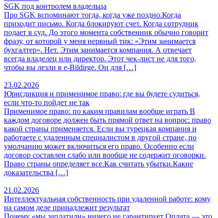
SGK под контролем владельца
Про SGK вспоминают тогда, когда уже поздно.Когда
приходит письмо. Когда блокируют счет. Когда сотрудник
подает в суд. До этого момента собственник обычно говорит
фразу, от которой у меня нервный тик: «Этим занимается
бухгалтер». Нет. Этим занимается компания. А отвечает
всегда владелец или директор. Этот чек-лист не для того,
чтобы вы лезли в e-Bildirge. Он для […]
23.02.2026
Юрисдикция и применимое право: где вы будете судиться,
если что-то пойдет не так
Применимое право: по каким правилам вообще играть В
каждом договоре должен быть прямой ответ на вопрос: право
какой страны применяется. Если вы турецкая компания и
работаете с удаленным специалистом в другой стране, по
умолчанию может включиться его право. Особенно если
договор составлен слабо или вообще не содержит оговорки.
Право страны определяет все.Как считать убытки.Какие
доказательства […]
21.02.2026
Интеллектуальная собственность при удаленной работе: кому
на самом деле принадлежит результат
Почему «мы заплатили» ничего не гарантирует Оплата — это