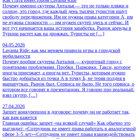
Как стать инвестором Lavanta Ride
Почему именно скутеры Анталья — это не только пляжи и
солнце, это город, где каждый день тысячи туристов ищут
свободу передвижения. Им не нужны права категории А, им
не нужны сложности — им нужен скутер здесь и сейчас. И
вот тут начинается ваша история заработка. Рынок аренды в
Турции растет как на дрожжах. Туристы не […]
04.05.2026
Lavanta Ride: как мы меняем правила игры в городской
мобильности
Почему вообще скутеры Анталия — курортный город с
понятными проблемами. Пробки. Парковки. Такси, которое
иногда приезжает, а иногда нет. Туристы, которым нужно
быстро добраться из точки А в точку Б, не теряя полдня в
маршрутках. Рынок был. Сервиса не было. Не того сервиса, о
котором все говорят в презентациях. Я говорю про реальный:
взял скутер, […]
27.04.2026
Запрет конкуренции в договоре: почему он не работает так,
как вам кажется
Главная ошибка: запрет «на всякий случай» Как обычно это
выглядит: «Сотрудник не имеет права работать в аналогичной
сфере 3–5 лет»«Сотрудник не имеет права взаимодействовать