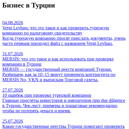
Бизнес в Турции
04.08.2026
Vergi Levhası: что это такое и как проверить турецкую
компанию по налоговому свидетельству
Когда турецкую компанию просят прислать документы, очень
часто первым приходит файл с названием Vergi Levhası.
31.07.2026
MERSİS: что это такое и как использовать при проверке
компании в Турции
MERSİS — государственный реестр компаний Турции.
Разбираем, как за 10–15 минут проверить контрагента по
MERSİS No, VKN и выпискам Торговой газеты.
27.07.2026
10 ошибок при проверке турецкой компании
Главные просчёты инвесторов и импортеров при due diligence
в Турции. Чек-лист, примеры и пошаговые рекомендации,
чтобы не потерять деньги и время.
25.07.2026
Какие государственные реестры Турции помогают проверить