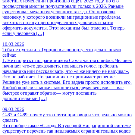
заметных изменений произошло ещё в 2025 году, но его
последствия многие почувствовали только в 2026. Раньше
существовал механизм условного въезда. Он позволял
человеку, у которого возникли миграционные проблемы,
въехать в страну при определенных условиях и затем
оформить документы. Этот механизм был отменен. Теперь,
если у человека […]
10.03.2026
Тебя не пустили в Турцию в аэропорту: что делать прямо
сейчас
1. Не спорить с пограничником Самая частая ошибка. Человек
начинает что-то доказывать, повышать голос, требовать
начальника или рассказывать, что «я же ничего не нарушал».
Это не работает. Пограничник не принимает решение.
Решение уже есть в системе. Его задача просто исполнить его.
Любой конфликт может закончиться двумя вещами: — вас
быстрее отправят обратно— могут поставить
дополнительный […]
09.03.2026
G-87 и G-89: почему это почти приговор и что реально можно
сделать
Что вообще такое «G-код» В турецкой миграционной системе
существует перечень так называемых ограничительных кодов