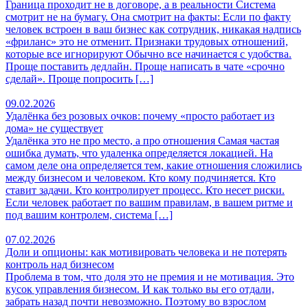
Граница проходит не в договоре, а в реальности Система
смотрит не на бумагу. Она смотрит на факты: Если по факту
человек встроен в ваш бизнес как сотрудник, никакая надпись
«фриланс» это не отменит. Признаки трудовых отношений,
которые все игнорируют Обычно все начинается с удобства.
Проще поставить дедлайн. Проще написать в чате «срочно
сделай». Проще попросить […]
09.02.2026
Удалёнка без розовых очков: почему «просто работает из
дома» не существует
Удалёнка это не про место, а про отношения Самая частая
ошибка думать, что удаленка определяется локацией. На
самом деле она определяется тем, какие отношения сложились
между бизнесом и человеком. Кто кому подчиняется. Кто
ставит задачи. Кто контролирует процесс. Кто несет риски.
Если человек работает по вашим правилам, в вашем ритме и
под вашим контролем, система […]
07.02.2026
Доли и опционы: как мотивировать человека и не потерять
контроль над бизнесом
Проблема в том, что доля это не премия и не мотивация. Это
кусок управления бизнесом. И как только вы его отдали,
забрать назад почти невозможно. Поэтому во взрослом