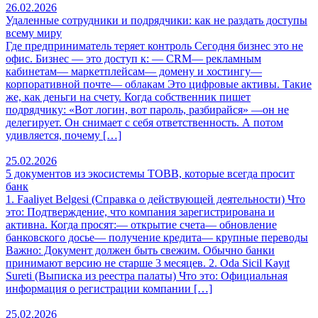
26.02.2026
Удаленные сотрудники и подрядчики: как не раздать доступы
всему миру
Где предприниматель теряет контроль Сегодня бизнес это не
офис. Бизнес — это доступ к: — CRM— рекламным
кабинетам— маркетплейсам— домену и хостингу—
корпоративной почте— облакам Это цифровые активы. Такие
же, как деньги на счету. Когда собственник пишет
подрядчику: «Вот логин, вот пароль, разбирайся» —он не
делегирует. Он снимает с себя ответственность. А потом
удивляется, почему […]
25.02.2026
5 документов из экосистемы TOBB, которые всегда просит
банк
1. Faaliyet Belgesi (Справка о действующей деятельности) Что
это: Подтверждение, что компания зарегистрирована и
активна. Когда просят:— открытие счета— обновление
банковского досье— получение кредита— крупные переводы
Важно: Документ должен быть свежим. Обычно банки
принимают версию не старше 3 месяцев. 2. Oda Sicil Kayıt
Sureti (Выписка из реестра палаты) Что это: Официальная
информация о регистрации компании […]
25.02.2026