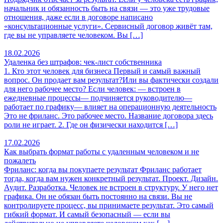
начальник и обязанность быть на связи — это уже трудовые
отношения, даже если в договоре написано
«консультационные услуги». Сервисный договор живёт там,
где вы не управляете человеком. Вы […]
18.02.2026
Удаленка без штрафов: чек-лист собственника
1. Кто этот человек для бизнеса Первый и самый важный
вопрос. Он продает вам результат?Или вы фактически создали
для него рабочее место? Если человек: — встроен в
ежедневные процессы— подчиняется руководителю—
работает по графику— влияет на операционную деятельность
Это не фриланс. Это рабочее место. Название договора здесь
роли не играет. 2. Где он физически находится […]
17.02.2026
Как выбрать формат работы с удаленным человеком и не
пожалеть
Фриланс: когда вы покупаете результат Фриланс работает
тогда, когда вам нужен конкретный результат. Проект. Дизайн.
Аудит. Разработка. Человек не встроен в структуру. У него нет
графика. Он не обязан быть постоянно на связи. Вы не
контролируете процесс, вы принимаете результат. Это самый
гибкий формат. И самый безопасный — если вы