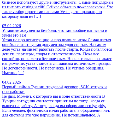
бизнесе используют другие инструменты. Самые популярные
из них это vesting и cliff. Сейчас объясню по-человечески. Что
такое vesting простыми словами Vesting это правило, по
которому доля не […]
05.02.2026
Уставные документы без боли: что там вообще написано и
зачем это вам
Устав не про регистрацию, а про правила игры Самая частая
ошибка считать устав документом «для старта». На самом
деле устав начинает работать после старта. Когда появляются
деньги, партнеры, споры и ответственность. Пока все
спокойно, он кажется бесполезным. Но как только возникает
напряжение, устав становится главным источником правды.
Не договоренности. Не переписка. Не устные обещания.
Именно […]
04.02.2026
Первый найм в Турции: трудовой договор, SGK, отпуск и
переработки
İşe giriş. Момент, с которого вы в зоне ответственности В
Турции сотрудник считается принятым не тогда, когда он
вышел на работу. А тогда, когда вы оформили его işe giriş.
Если человек фактически начал работать, а оформления нет,
для системы это уже нарушение. Не потенциальное. А