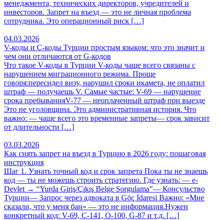
менеджмента, технических директоров, учредителей и
инвесторов. Запрет на въезд — это не личная проблема
сотрудника. Это операционный риск […]
04.03.2026
V-коды и Ç-коды Турции простым языком: что это значит и
чем они отличаются от G-кодов
Что такое V-коды в Турции V-коды чаще всего связаны с
нарушением миграционного режима. Проще
говоря:пересидел визу, нарушил сроки икамета, не оплатил
штраф — получаешь V. Самые частые: V-69 — нарушение
срока пребыванияV-77 — неоплаченный штраф при выезде
Это не уголовщина. Это административная история. Что
важно: — чаще всего это временные запреты— срок зависит
от длительности […]
03.03.2026
Как снять запрет на въезд в Турцию в 2026 году: пошаговая
инструкция
Шаг 1. Узнать точный код и срок запрета Пока ты не знаешь
код — ты не можешь строить стратегию. Где узнать: — e-
Devlet → “Yurda Giriş/Çıkış Belge Sorgulama”— Консульство
Турции— Запрос через адвоката в Göç İdaresi Важно: «Мне
сказали, что у меня бан» — это не информация.Нужен
конкретный код: V-69, Ç-141, O-100, G-87 и т.д. […]