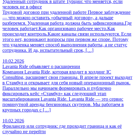
Удаленный сотрудник в штате Турции: что меняется, если
человек не в офисе
Трудовой договор при удаленной работе Первое заблуждение
— что можно оставить «обычный договор», а дальше
разберемся. Удаленная работа должна быть зафиксирована.Где
человек работает.Как организовано рабочее место.Как
происходит контроль.Какие каналы связи используются. Если
этого нет, возникают вопросы при первом же споре. Потому
что удаленка меняет способ выполнения работы, а не статус
сотрудника. И да, испытательный срок, […]
10.02.2026
Lavanta Ride объявляет о расширении
Компания Lavanta Ride, которая входит в холдинг IC
Consulting, расширяет свои границы. В апреле проект выходит
в Стамбул и открывает для себя новый операционный рынок.
Параллельно мы начинаем формировать и публично
фиксировать кейс «Стамбул» как следующий этап
масштабирования Lavanta Ride. Lavanta Ride — это сервис
поминутной аренды бензиновых скутеров. Мы работаем в
крупных городах с […]
10.02.2026
Фрилансер или сотрудник: где проходит граница и как её
случайно не перейти