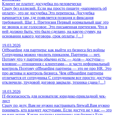
Клиент не платит: досудебка по-человечески
Сразу без иллюзий. Если вы просто пишете «напомнить об
оплате», это не досудебка.Это переписка. Досудебка
начинается там, где появляется позиция и фиксация
требований. Шаг 1. Претензия Первый нормальный шаг это
не звонок и не голосовое. Это письменная претензия. Что в
ней должно быть: что было сделано, на какую сумму, на
основании какого договора, срок оплаты, […]
19.03.2026
Offboarding для партнера: как выйти из бизнеса без войны
Сотрудника можно уволить приказом. Партнера — нет.
Потому что у партнера обычно есть: — доля— доступы—
влияние— отношения с клиентами— и часто неформальный
контроль Поэтому offboarding партнера — это не про HR. Это
про активы и контроль бизнеса. Чем offboarding партнера
отличается от сотрудника С сотрудником все просто: доступы
отключили, трудовой договор закрыли, техника сдана […]
18.03.2026
IT-безопасность для основателя: юридико-прикладной чек-
лист
Сразу по делу. Вам не нужно настраивать firewall.Вам нужно
понимать, кто владеет доступами. Если доступ не у вас — это
не ваш актив. Какие доступы критичны для бизнеса Есть