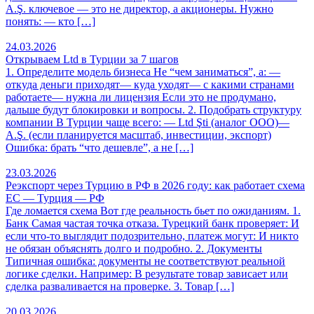
A.Ş. ключевое — это не директор, а акционеры. Нужно
понять: — кто […]
24.03.2026
Открываем Ltd в Турции за 7 шагов
1. Определите модель бизнеса Не “чем заниматься”, а: —
откуда деньги приходят— куда уходят— с какими странами
работаете— нужна ли лицензия Если это не продумано,
дальше будут блокировки и вопросы. 2. Подобрать структуру
компании В Турции чаще всего: — Ltd Şti (аналог ООО)—
A.Ş. (если планируется масштаб, инвестиции, экспорт)
Ошибка: брать “что дешевле”, а не […]
23.03.2026
Реэкспорт через Турцию в РФ в 2026 году: как работает схема
ЕС — Турция — РФ
Где ломается схема Вот где реальность бьет по ожиданиям. 1.
Банк Самая частая точка отказа. Турецкий банк проверяет: И
если что-то выглядит подозрительно, платеж могут: И никто
не обязан объяснять долго и подробно. 2. Документы
Типичная ошибка: документы не соответствуют реальной
логике сделки. Например: В результате товар зависает или
сделка разваливается на проверке. 3. Товар […]
20.03.2026