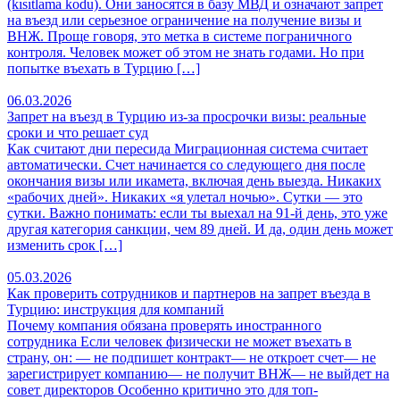
(kısıtlama kodu). Они заносятся в базу МВД и означают запрет
на въезд или серьезное ограничение на получение визы и
ВНЖ. Проще говоря, это метка в системе пограничного
контроля. Человек может об этом не знать годами. Но при
попытке въехать в Турцию […]
06.03.2026
Запрет на въезд в Турцию из-за просрочки визы: реальные
сроки и что решает суд
Как считают дни пересида Миграционная система считает
автоматически. Счет начинается со следующего дня после
окончания визы или икамета, включая день выезда. Никаких
«рабочих дней». Никаких «я улетал ночью». Сутки — это
сутки. Важно понимать: если ты выехал на 91-й день, это уже
другая категория санкции, чем 89 дней. И да, один день может
изменить срок […]
05.03.2026
Как проверить сотрудников и партнеров на запрет въезда в
Турцию: инструкция для компаний
Почему компания обязана проверять иностранного
сотрудника Если человек физически не может въехать в
страну, он: — не подпишет контракт— не откроет счет— не
зарегистрирует компанию— не получит ВНЖ— не выйдет на
совет директоров Особенно критично это для топ-