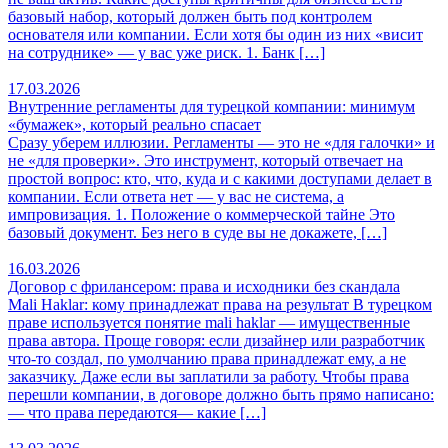
базовый набор, который должен быть под контролем
основателя или компании. Если хотя бы один из них «висит
на сотруднике» — у вас уже риск. 1. Банк […]
17.03.2026
Внутренние регламенты для турецкой компании: минимум
«бумажек», который реально спасает
Сразу уберем иллюзии. Регламенты — это не «для галочки» и
не «для проверки». Это инструмент, который отвечает на
простой вопрос: кто, что, куда и с какими доступами делает в
компании. Если ответа нет — у вас не система, а
импровизация. 1. Положение о коммерческой тайне Это
базовый документ. Без него в суде вы не докажете, […]
16.03.2026
Договор с фрилансером: права и исходники без скандала
Mali Haklar: кому принадлежат права на результат В турецком
праве используется понятие mali haklar — имущественные
права автора. Проще говоря: если дизайнер или разработчик
что-то создал, по умолчанию права принадлежат ему, а не
заказчику. Даже если вы заплатили за работу. Чтобы права
перешли компании, в договоре должно быть прямо написано:
— что права передаются— какие […]