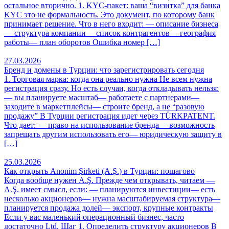
остальное вторично. 1. KYC-пакет: ваша “визитка” для банка
KYC это не формальность. Это документ, по которому банк
принимает решение. Что в него входит: — описание бизнеса
— структура компании— список контрагентов— география
работы— план оборотов Ошибка номер […]
27.03.2026
Бренд и домены в Турции: что зарегистрировать сегодня
1. Торговая марка: когда она реально нужна Не всем нужна
регистрация сразу. Но есть случаи, когда откладывать нельзя:
— вы планируете масштаб— работаете с партнерами—
заходите в маркетплейсы— строите бренд, а не “разовую
продажу” В Турции регистрация идет через TÜRKPATENT.
Что дает: — право на использование бренда— возможность
запрещать другим использовать его— юридическую защиту в
[…]
25.03.2026
Как открыть Anonim Şirketi (A.Ş.) в Турции: пошагово
Когда вообще нужен A.Ş. Прежде чем открывать, читаем —
A.Ş. имеет смысл, если: — планируются инвестиции— есть
несколько акционеров— нужна масштабируемая структура—
планируется продажа долей— экспорт, крупные контракты
Если у вас маленький операционный бизнес, часто
достаточно Ltd. Шаг 1. Определить структуру акционеров В