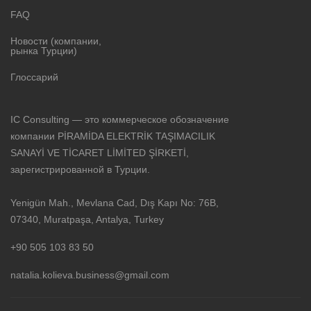
FAQ
Новости (компании,
рынка Турции)
Глоссарий
IC Consulting — это коммерческое обозначение
компании PİRAMİDA ELEKTRİK TAŞIMACILIK
SANAYİ VE TİCARET LİMİTED ŞİRKETİ,
зарегистрированной в Турции.
Yenigün Mah., Mevlana Cad, Dış Kapı No: 76B,
07340, Muratpaşa, Antalya, Turkey
+90 505 103 83 50
natalia.kolieva.business@gmail.com