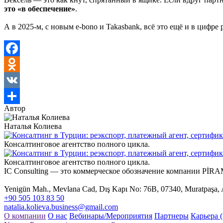
это «в обеспечение»
.
А в 2025-м, с новым e-bono и Takasbank, всё это ещё и в цифре
Facebook
Odnoklassniki
VK
Автор
Отправить
Наталья Колиева
Консалтинговое агентство полного цикла.
Консалтинговое агентство полного цикла.
IC Consulting — это коммерческое обозначение компании 
Yenigün Mah., Mevlana Cad, Dış Kapı No: 76B, 07340, Muratpaşa, 
+90 505 103 83 50
natalia.kolieva.business@gmail.com
О компании
О нас
Вебинары/Мероприятия
Партнеры
Карьера 