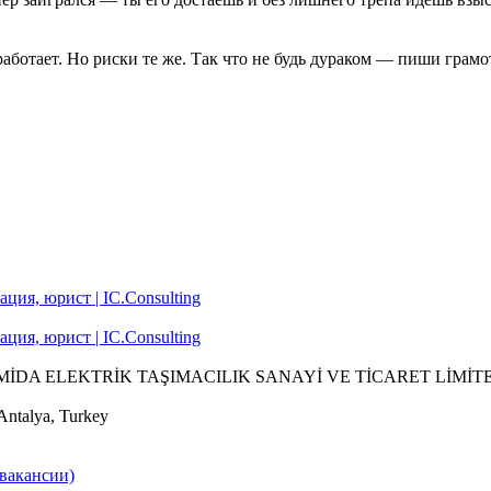
 работает. Но риски те же. Так что не будь дураком — пиши грамо
PİRAMİDA ELEKTRİK TAŞIMACILIK SANAYİ VE TİCARET LİMİTED
Antalya, Turkey
(вакансии)