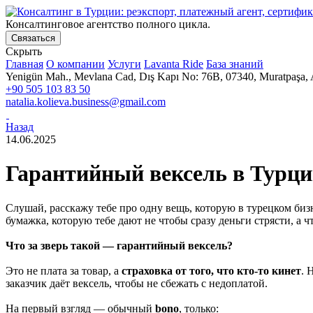
Консалтинговое агентство полного цикла.
Связаться
Скрыть
Главная
О компании
Услуги
Lavanta Ride
База знаний
Yenigün Mah., Mevlana Cad, Dış Kapı No: 76B, 07340, Muratpaşa, 
+90 505 103 83 50
natalia.kolieva.business@gmail.com
Назад
14.06.2025
Гарантийный вексель в Турци
Слушай, расскажу тебе про одну вещь, которую в турецком биз
бумажка, которую тебе дают не чтобы сразу деньги стрясти, а ч
Что за зверь такой — гарантийный вексель?
Это не плата за товар, а
страховка от того, что кто-то кинет
. 
заказчик даёт вексель, чтобы не сбежать с недоплатой.
На первый взгляд — обычный
bono
, только: