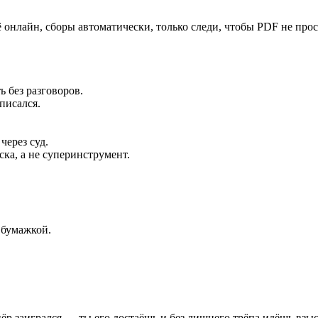
сё онлайн, сборы автоматически, только следи, чтобы PDF не про
ь без разговоров.
дписался.
через суд.
ска, а не суперинструмент.
 бумажкой.
нёр заигрался — ты его достаёшь и без лишнего трёпа идёшь вз