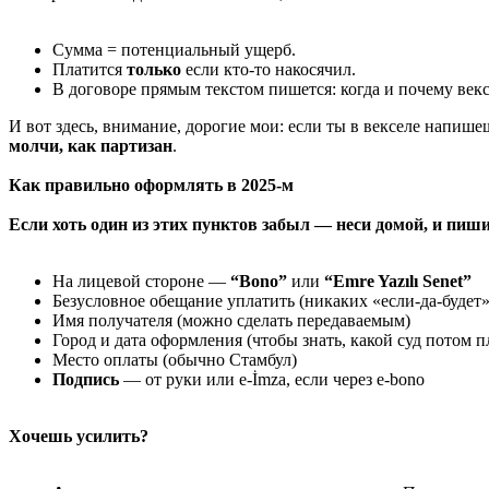
Сумма = потенциальный ущерб.
Платится
только
если кто-то накосячил.
В договоре прямым текстом пишется: когда и почему векс
И вот здесь, внимание, дорогие мои: если ты в векселе напише
молчи, как партизан
.
Как правильно оформлять в 2025-м
Если хоть один из этих пунктов забыл — неси домой, и пиши
На лицевой стороне —
“Bono”
или
“Emre Yazılı Senet”
Безусловное обещание уплатить (никаких «если-да-будет»
Имя получателя (можно сделать передаваемым)
Город и дата оформления (чтобы знать, какой суд потом пл
Место оплаты (обычно Стамбул)
Подпись
— от руки или e-İmza, если через e-bono
Хочешь усилить?