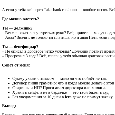
А если у тебя всё через Takasbank и e-bono — вообще песня. В
Где можно влететь?
Ты — должник?
– Вексель оказался у «третьих рук»? Всё, привет — могут подат
– Авал? Значит, не только ты платишь, но и дядя Петя, если по
Ты — бенефициар?
– Не описал в договоре чётко условия? Должник потянет время 
– Просрочил 3 года? Всё, теперь у тебя обычная долговая распи
Совет от меня:
Сумму укажи с запасом — мало ли что пойдёт не так.
Договор пиши грамотно: что и когда можно делать с этой
Стартапы и ИП? Проси
авал
директора или хозяина.
Храни в сейфе, а не в бардачке — это твой билет в суд.
Без уведомления за 10 дней в
icra
даже не примут заявку.
Вывод:
Вексель — это как кнут, спрятанный в ящике. Если вдруг парт