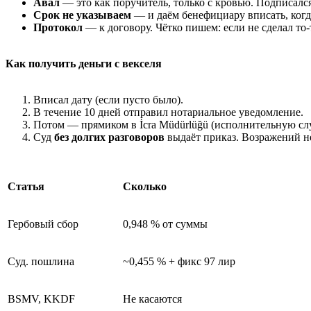
Авал
— это как поручитель, только с кровью. Подписался
Срок не указываем
— и даём бенефициару вписать, когда
Протокол
— к договору. Чётко пишем: если не сделал то-
Как получить деньги с векселя
Вписал дату (если пусто было).
В течение 10 дней отправил нотариальное уведомление.
Потом — прямиком в İcra Müdürlüğü (исполнительную сл
Суд
без долгих разговоров
выдаёт приказ. Возражений н
Статья
Сколько
Гербовый сбор
0,948 % от суммы
Суд. пошлина
~0,455 % + фикс 97 лир
BSMV, KKDF
Не касаются