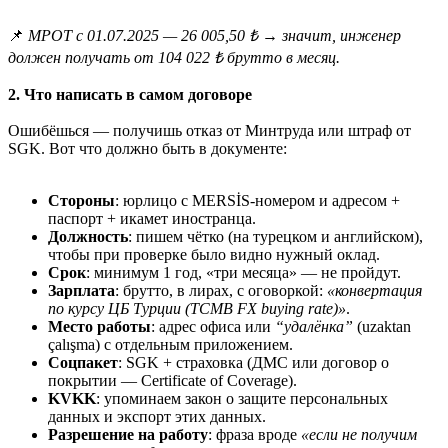
📌
МРОТ с 01.07.2025 — 26 005,50 ₺ → значит, инженер
должен получать от 104 022 ₺ брутто в месяц.
2. Что написать в самом договоре
Ошибёшься — получишь отказ от Минтруда или штраф от
SGK. Вот что должно быть в документе:
Стороны
: юрлицо с MERSİS-номером и адресом +
паспорт + икамет иностранца.
Должность
: пишем чётко (на турецком и английском),
чтобы при проверке было видно нужный оклад.
Срок
: минимум 1 год, «три месяца» — не пройдут.
Зарплата
: брутто, в лирах, с оговоркой:
«конвертация
по курсу ЦБ Турции (TCMB FX buying rate)»
.
Место работы
: адрес офиса или
“удалёнка”
(uzaktan
çalışma) с отдельным приложением.
Соцпакет
: SGK + страховка (ДМС или договор о
покрытии — Certificate of Coverage).
KVKK
: упоминаем закон о защите персональных
данных и экспорт этих данных.
Разрешение на работу
: фраза вроде
«если не получим