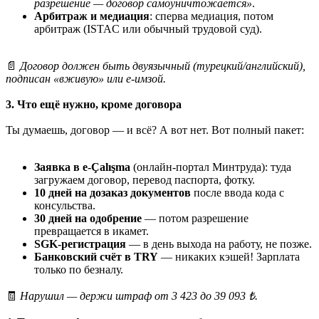
разрешение — договор самоуничтожается»
.
Арбитраж и медиация
: сперва медиация, потом
арбитраж (ISTAC или обычный трудовой суд).
📄
Договор должен быть двуязычный (турецкий/английский),
подписан «вживую» или e-имзой.
3. Что ещё нужно, кроме договора
Ты думаешь, договор — и всё? А вот нет. Вот полный пакет:
Заявка в e-Çalışma
(онлайн-портал Минтруда): туда
загружаем договор, перевод паспорта, фотку.
10 дней на дозаказ документов
после ввода кода с
консульства.
30 дней на одобрение
— потом разрешение
превращается в икамет.
SGK-регистрация
— в день выхода на работу, не позже.
Банковский счёт в TRY
— никаких кэшей! Зарплата
только по безналу.
🧾
Нарушил — держи штраф от 3 423 до 39 093 ₺.