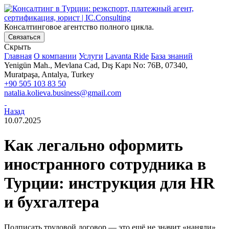
Консалтинговое агентство полного цикла.
Связаться
Скрыть
Главная
О компании
Услуги
Lavanta Ride
База знаний
Yenigün Mah., Mevlana Cad, Dış Kapı No: 76B, 07340,
Muratpaşa, Antalya, Turkey
+90 505 103 83 50
natalia.kolieva.business@gmail.com
Назад
10.07.2025
Как легально оформить
иностранного сотрудника в
Турции: инструкция для HR
и бухгалтера
Подписать трудовой договор — это ещё не значит «наняли».