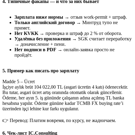
4. Типичные факапы — и что за них бывает
Зарплата ниже нормы
→ отзыв work-permit + штраф.
Только английский договор
→ Минтруд тупо не
примет.
Нет KVKK
→ проверка и штраф до 2 % от оборота.
Удалёнка без приложения
→ SGK считает переработку
→ доначисление + пени.
Нет подписи в PDF
→ онлайн-заявка просто не
пройдёт.
5. Пример как писать про зарплату
Madde 5 – Ücret
İşçiye aylık brüt 104 022,00 TL (asgari ücretin 4 katı) ödenecektir.
Bu tutar, asgari ücret artış oranında otomatik olarak güncellenir.
Ödeme, her ayın 5. iş gününde çalışanın adına açılmış TL banka
hesabına yapılır. Ödeme gününe kadar TCMB FX buying rate’i
üzerinden işçi lehine kur farkı uygulanır.
👉 Перевод: Платим вовремя, по курсу, не жадничаем.
6. Чек-лист IC.Consulting