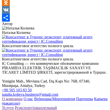
Facebook
Odnoklassniki
VK
Автор
Отправить
Наталья Колиева
Консалтинговое агентство полного цикла.
Консалтинговое агентство полного цикла.
IC Consulting — это коммерческое обозначение компании
PİRAMİDA ELEKTRİK TAŞIMACILIK SANAYİ VE
TİCARET LİMİTED ŞİRKETİ, зарегистрированной в Турции.
Yenigün Mah., Mevlana Cad, Dış Kapı No: 76B, 07340,
Muratpaşa, Antalya, Turkey
+90 505 103 83 50
natalia.kolieva.business@gmail.com
О компании
О нас
Вебинары/Мероприятия
Партнеры
Карьера
(вакансии)
Услуги
Реэкспорт/параллельный