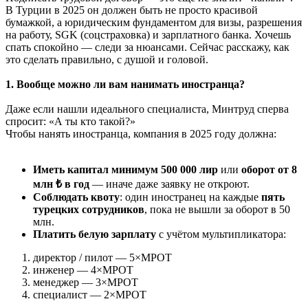
В Турции в 2025 он должен быть не просто красивой
бумажкой, а юридическим фундаментом для визы, разрешения
на работу, SGK (соцстраховка) и зарплатного банка. Хочешь
спать спокойно — следи за нюансами. Сейчас расскажу, как
это сделать правильно, с душой и головой.
1. Вообще можно ли вам нанимать иностранца?
Даже если нашли идеального специалиста, Минтруд сперва
спросит: «А ты кто такой?»
Чтобы нанять иностранца, компания в 2025 году должна:
Иметь капитал минимум 500 000 лир
или
оборот от 8
млн ₺ в год
— иначе даже заявку не откроют.
Соблюдать квоту
: один иностранец на каждые
пять
турецких сотрудников
, пока не вышли за оборот в 50
млн.
Платить белую зарплату
с учётом мультипликатора:
директор / пилот — 5×МРОТ
инженер — 4×МРОТ
менеджер — 3×МРОТ
специалист — 2×МРОТ