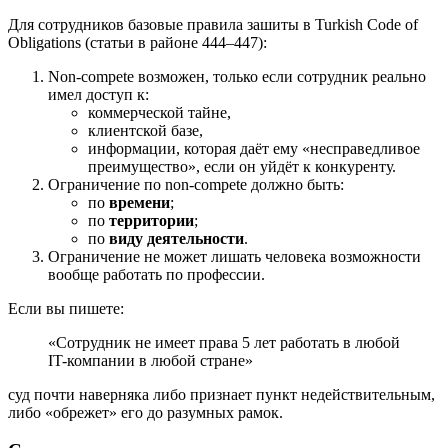
Для сотрудников базовые правила зашиты в Turkish Code of
Obligations (статьи в районе 444–447):
Non-compete возможен, только если сотрудник реально
имел доступ к:
коммерческой тайне,
клиентской базе,
информации, которая даёт ему «несправедливое
преимущество», если он уйдёт к конкуренту.
Ограничение по non-compete должно быть:
по
времени
;
по
территории
;
по
виду деятельности
.
Ограничение не может лишать человека возможности
вообще работать по профессии.
Если вы пишете:
«Сотрудник не имеет права 5 лет работать в любой
IT-компании в любой стране»
суд почти наверняка либо признает пункт недействительным,
либо «обрежет» его до разумных рамок.