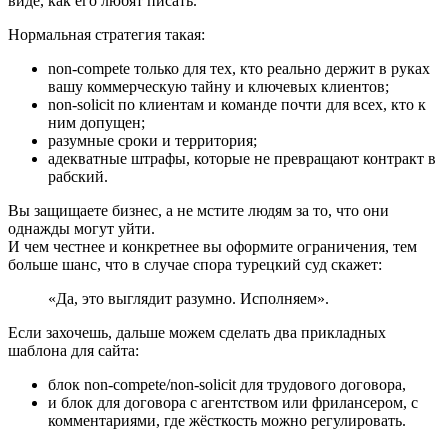
виде, как его любят писать.
Нормальная стратегия такая:
non-compete только для тех, кто реально держит в руках
вашу коммерческую тайну и ключевых клиентов;
non-solicit по клиентам и команде почти для всех, кто к
ним допущен;
разумные сроки и территория;
адекватные штрафы, которые не превращают контракт в
рабский.
Вы защищаете бизнес, а не мстите людям за то, что они
однажды могут уйти.
И чем честнее и конкретнее вы оформите ограничения, тем
больше шанс, что в случае спора турецкий суд скажет:
«Да, это выглядит разумно. Исполняем».
Если захочешь, дальше можем сделать два прикладных
шаблона для сайта:
блок non-compete/non-solicit для трудового договора,
и блок для договора с агентством или фрилансером, с
комментариями, где жёсткость можно регулировать.