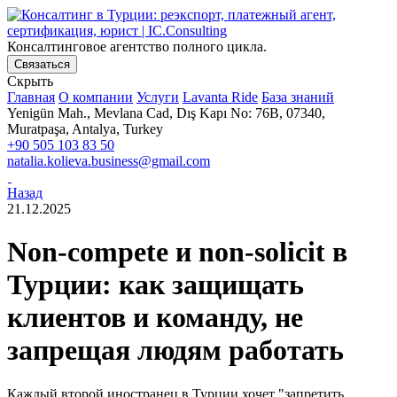
Консалтинговое агентство полного цикла.
Связаться
Скрыть
Главная
О компании
Услуги
Lavanta Ride
База знаний
Yenigün Mah., Mevlana Cad, Dış Kapı No: 76B, 07340,
Muratpaşa, Antalya, Turkey
+90 505 103 83 50
natalia.kolieva.business@gmail.com
Назад
21.12.2025
Non-compete и non-solicit в
Турции: как защищать
клиентов и команду, не
запрещая людям работать
Каждый второй иностранец в Турции хочет "запретить