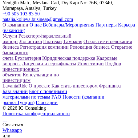
Yenigün Mah., Mevlana Cad, Dış Kapı No: 76B, 07340,
Muratpaşa, Antalya, Turkey
+90 505 103 83 50
natalia.kolieva.business@gmail.com
О компании
О нас
Вебинары/Мероприятия
Партнеры
Карьера
(вакансии)
Услуги
Реэкспорт/параллельный
импорт
Логистика
Платежи
Таможня
Открытие и релокация
бизнеса
Регистрация компании
Релокация бизнеса
Открытие
банковского
счета
Бухгалтерия
Юридическая поддержка
Кадровые
вопросы
Лицензии и сертификаты
Инвестиции
Подбор
инвестиционных
объектов
Консультации по
инвестициям
LavantaRide
О проекте
Как стать инвестором
Франшиза
База знаний
Блог с полезными
материалами по темам
FAQ
Новости (компании,
рынка Турции)
Глоссарий
© 2026 IC.Consulting
Политика конфиденциальности
Связаться
Whatsapp
или