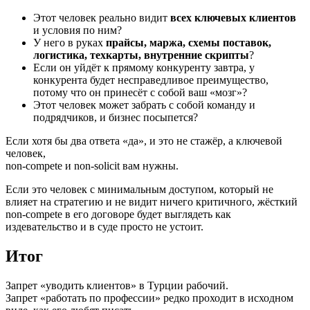
Этот человек реально видит
всех ключевых клиентов
и условия по ним?
У него в руках
прайсы, маржа, схемы поставок,
логистика, техкарты, внутренние скрипты
?
Если он уйдёт к прямому конкуренту завтра, у
конкурента будет несправедливое преимущество,
потому что он принесёт с собой ваш «мозг»?
Этот человек может забрать с собой команду и
подрядчиков, и бизнес посыпется?
Если хотя бы два ответа «да», и это не стажёр, а ключевой
человек,
non-compete и non-solicit вам нужны.
Если это человек с минимальным доступом, который не
влияет на стратегию и не видит ничего критичного, жёсткий
non-compete в его договоре будет выглядеть как
издевательство и в суде просто не устоит.
Итог
Запрет «уводить клиентов» в Турции рабочий.
Запрет «работать по профессии» редко проходит в исходном