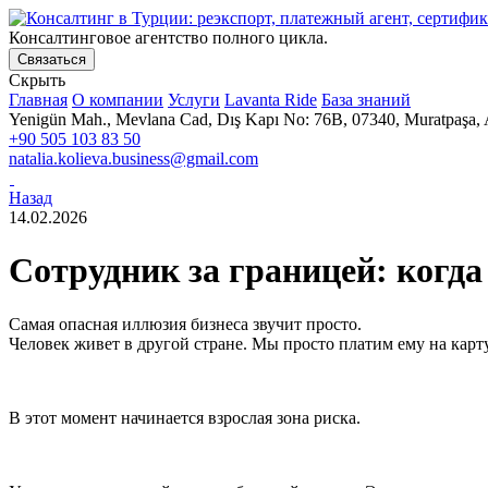
Консалтинговое агентство полного цикла.
Связаться
Скрыть
Главная
О компании
Услуги
Lavanta Ride
База знаний
Yenigün Mah., Mevlana Cad, Dış Kapı No: 76B, 07340, Muratpaşa, 
+90 505 103 83 50
natalia.kolieva.business@gmail.com
Назад
14.02.2026
Сотрудник за границей: когд
Самая опасная иллюзия бизнеса звучит просто.
Человек живет в другой стране. Мы просто платим ему на карту
В этот момент начинается взрослая зона риска.