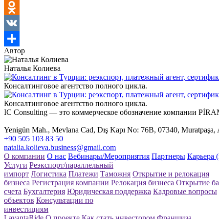
Facebook
Odnoklassniki
VK
Автор
Отправить
Наталья Колиева
Консалтинговое агентство полного цикла.
Консалтинговое агентство полного цикла.
IC Consulting — это коммерческое обозначение компании 
Yenigün Mah., Mevlana Cad, Dış Kapı No: 76B, 07340, Muratpaşa, 
+90 505 103 83 50
natalia.kolieva.business@gmail.com
О компании
О нас
Вебинары/Мероприятия
Партнеры
Карьера 
Услуги
Реэкспорт/параллельный
импорт
Логистика
Платежи
Таможня
Открытие и релокация
бизнеса
Регистрация компании
Релокация бизнеса
Открытие ба
счета
Бухгалтерия
Юридическая поддержка
Кадровые вопросы
объектов
Консультации по
инвестициям
LavantaRide
О проекте
Как стать инвестором
Франшиза