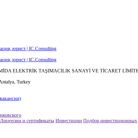
PİRAMİDA ELEKTRİK TAŞIMACILIK SANAYİ VE TİCARET LİMİTED
Antalya, Turkey
(вакансии)
нковского
Лицензии и сертификаты
Инвестиции
Подбор инвестиционных